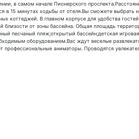
нии, в самом начале Пионерского проспекта.Расстоян
ся в 15 минутах ходьбы от отеля.Вы сможете выбрать
ных коттеджей. В главном корпусе для удобства гостей
 близости от зоны бассейна. Общая площадь территор
нный песчаный пляж;открытый бассейн;детская игровая
обходимым оборудованием.Вас ждут веселые развлекат
т профессиональные аниматоры. Проводятся увлекател